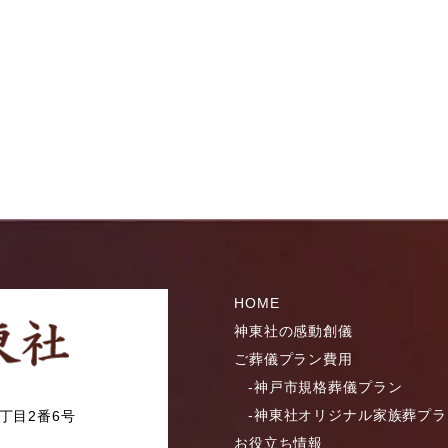
HOME
神東社の感動創儀
ご葬儀プラン費用
-神戸市規格葬儀プラン
-神東社オリジナル家族葬プラ
丁目2番6号
お役立ち情報