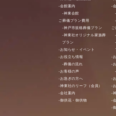
-会館案内
-
-神東会館
ご葬儀プラン費用
-神戸市規格葬儀プラン
ご
-神東社オリジナル家族葬
プラン
-お知らせ・イベント
-お役立ち情報
-
-葬儀の流れ
-
-お客様の声
-お急ぎの方へ
-
-神東社のリーフ（会員）
-
-会社案内
-
-御供花・御供物
-
-