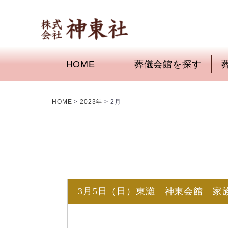
HOME
葬儀会館を探す
HOME
>
2023年
>
2月
3月5日（日）東灘 神東会館 家