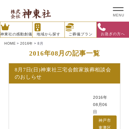
MENU
お急ぎの方へ
神東社の感動創儀
地域から探す
ご葬儀プラン
HOME
>
2016年
>
8月
2016年08月の記事一覧
8月7日(日)神東社三宅会館家族葬相談会
のおしらせ
2016年
08月06
日
神戸市
東灘区