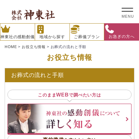
MENU
お急ぎの方へ
神東社の感動創儀
地域から探す
ご葬儀プラン
HOME
>
お役立ち情報
>
お葬式の流れと手順
お役立ち情報
お葬式の流れと手順
WEB
このまま
で調べたい方は