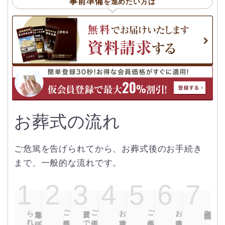
事前準備
を進めたい方は
お葬式の流れ
ご危篤を告げられてから、お葬式後のお手続き
まで、一般的な流れです。
られたら
危篤を告げ
ご逝去当日
翌日まで
ご逝去
お通夜前
ご逝去後
お通夜後
告別式後〜