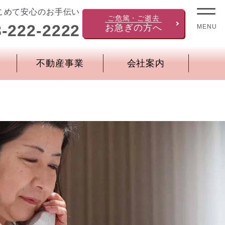
こめて安心のお手伝い
ご危篤・ご逝去
8-222-2222
お急ぎの方へ
MENU
不動産事業
会社案内