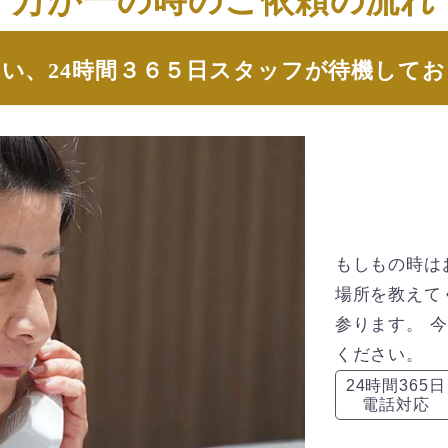
万が⼀の時のご依頼の流れ
い、24時間３６５日スタッフが待機して
もしもの時は
場所を教えて
参ります。 
ください。
24時間365日
電話対応