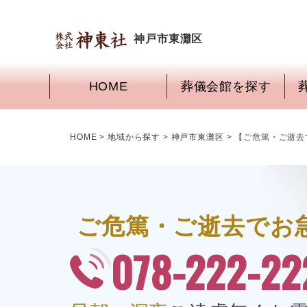
神戸市東灘区
HOME
葬儀会館を探す
HOME
>
地域から探す
>
神戸市東灘区
>
【ご危篤・ご逝去
ご危篤・ご逝去で
お
078-222-22