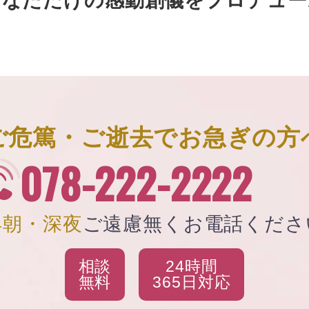
あなただけの
感動創儀をプロデュー
ご危篤・ご逝去で
お急ぎの方
078-222-2222
早朝・深夜
ご遠慮無く
お電話くださ
相談
24時間
無料
365日対応