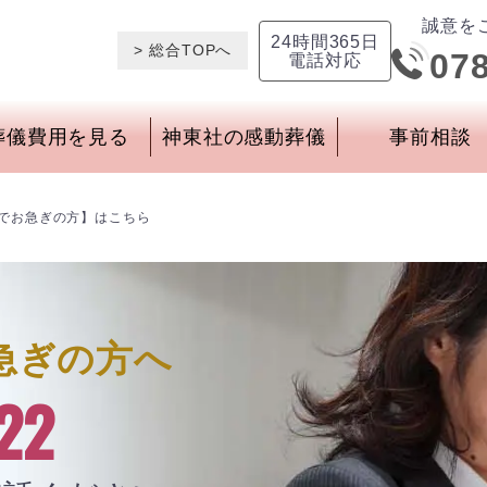
誠意を
24時間365日
> 総合TOPへ
07
電話対応
葬儀費用を見る
神東社の感動葬儀
事前相談
でお急ぎの方】はこちら
急ぎの方へ
22