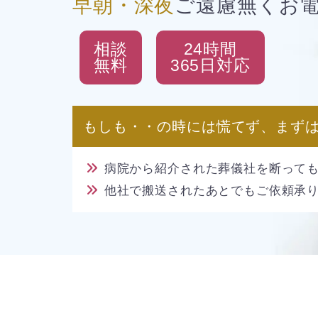
早朝・深夜
ご遠慮無く
お
相談
24時間
無料
365日対応
もしも・・の時には慌てず、まず
病院から紹介された葬儀社を断って
他社で搬送されたあとでもご依頼承