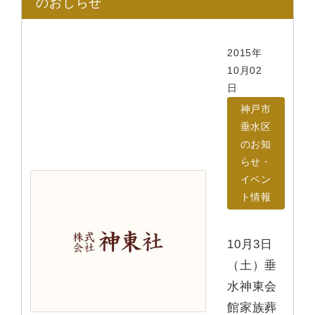
のおしらせ
2015年
10月02
日
神戸市
垂水区
のお知
らせ・
イベン
ト情報
10月3日
（土）垂
水神東会
館家族葬