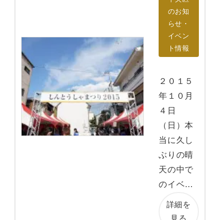
のお知
らせ・
イベン
ト情報
２０１５
年１０月
４日
（日）本
当に久し
ぶりの晴
天の中で
のイベ…
詳細を
見る