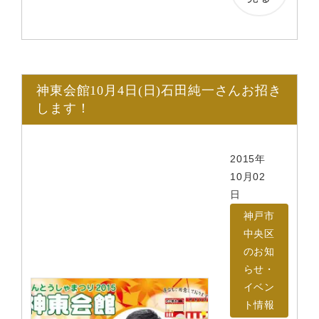
神東会館10月4日(日)石田純一さんお招き
します！
2015年
10月02
日
神戸市
中央区
のお知
らせ・
イベン
ト情報