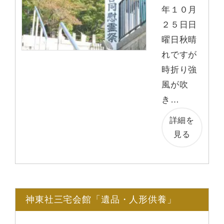
年１０月
２５日日
曜日秋晴
れですが
時折り強
風が吹
き…
詳細を
見る
神東社三宅会館「遺品・人形供養」