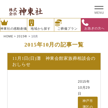
MENU
お急ぎの方へ
神東社の感動創儀
地域から探す
ご葬儀プラン
HOME
>
2015年
>
10月
2015年10月の記事一覧
11月1日(日)灘 神東会館家族葬相談会の
おしらせ
2015年
10月29
日
神戸市
灘区の