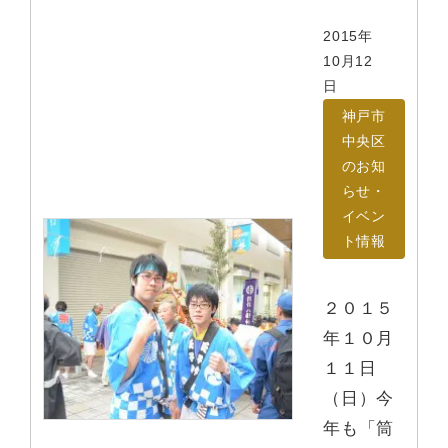
2015年
10月12
日
神戸市
中央区
のお知
らせ・
イベン
ト情報
２０１５
年１０月
１１日
（日）今
年も「筒