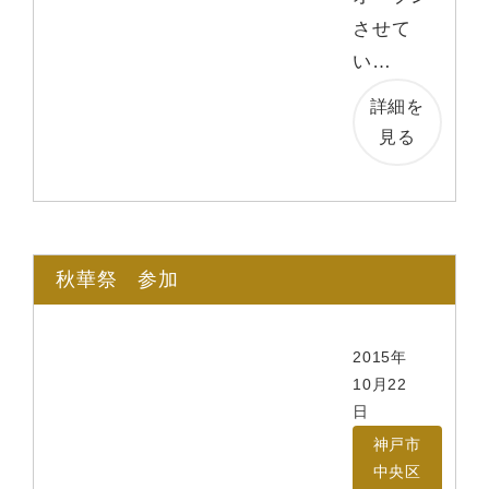
させて
い…
詳細を
見る
秋華祭 参加
2015年
10月22
日
神戸市
中央区