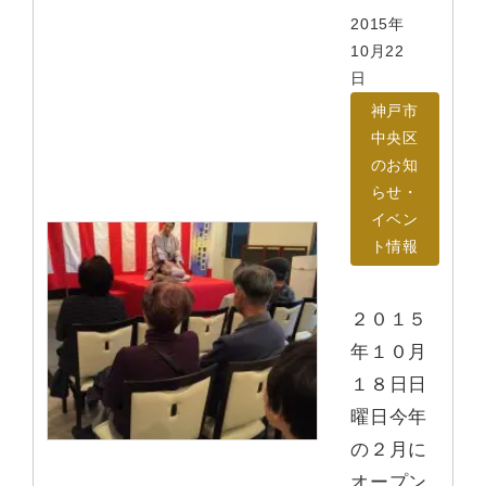
2015年
10月22
日
神戸市
中央区
のお知
らせ・
イベン
ト情報
２０１５
年１０月
１８日日
曜日今年
の２月に
オープン