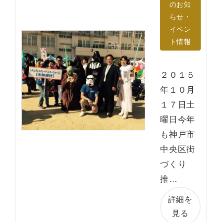
のお知
らせ・
イベン
ト情報
２０１５
年１０月
１７日土
曜日今年
も神戸市
中央区街
づくり
推…
詳細を
見る