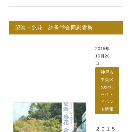
望海・悠花 納骨堂合同慰霊祭
2015年
10月26
日
神戸市
中央区
のお知
らせ・
イベン
ト情報
２０１５