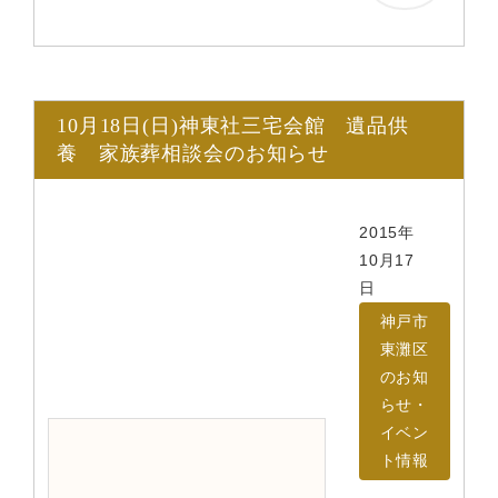
10月18日(日)神東社三宅会館 遺品供
養 家族葬相談会のお知らせ
2015年
10月17
日
神戸市
東灘区
のお知
らせ・
イベン
ト情報