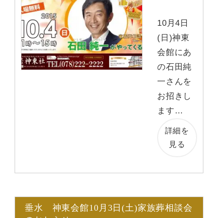
10月4日
(日)神東
会館にあ
の石田純
一さんを
お招きし
ます…
詳細を
見る
垂水 神東会館10月3日(土)家族葬相談会